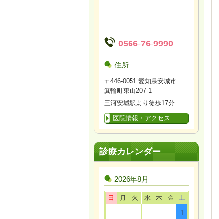
0566-76-9990
住所
〒446-0051 愛知県安城市
箕輪町東山207-1
三河安城駅より徒歩17分
医院情報・アクセス
診療カレンダー
2026年8月
日
月
火
水
木
金
土
1