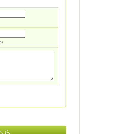
jp）
ちら