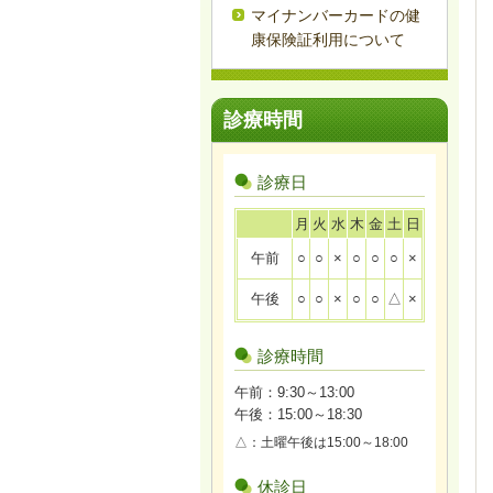
マイナンバーカードの健
康保険証利用について
診療時間
診療日
月
火
水
木
金
土
日
午前
○
○
×
○
○
○
×
午後
○
○
×
○
○
△
×
診療時間
午前：9:30～13:00
午後：15:00～18:30
△：土曜午後は15:00～18:00
休診日